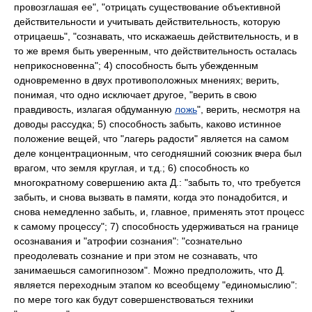
провозглашая ее", "отрицать существование объективной
действительности и учитывать действительность, которую
отрицаешь", "сознавать, что искажаешь действительность, и в
то же время быть уверенным, что действительность осталась
неприкосновенна"; 4) способность быть убежденным
одновременно в двух противоположных мнениях; верить,
понимая, что одно исключает другое, "верить в свою
правдивость, излагая обдуманную
ложь
", верить, несмотря на
доводы рассудка; 5) способность забыть, каково истинное
положение вещей, что "лагерь радости" является на самом
деле концентрационным, что сегодняшний союзник вчера был
врагом, что земля круглая, и т.д.; 6) способность ко
многократному совершению акта Д.: "забыть то, что требуется
забыть, и снова вызвать в памяти, когда это понадобится, и
снова немедленно забыть, и, главное, применять этот процесс
к самому процессу"; 7) способность удерживаться на границе
осознавания и "атрофии сознания": "сознательно
преодолевать сознание и при этом не сознавать, что
занимаешься самогипнозом". Можно предположить, что Д.
является переходным этапом ко всеобщему "единомыслию":
по мере того как будут совершенствоваться техники