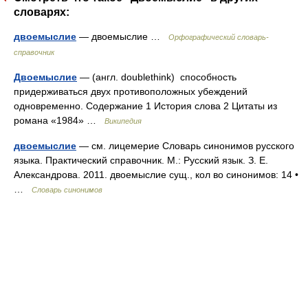
словарях:
двоемыслие
— двоемыслие …
Орфографический словарь-
справочник
Двоемыслие
— (англ. doublethink) способность
придерживаться двух противоположных убеждений
одновременно. Содержание 1 История слова 2 Цитаты из
романа «1984» …
Википедия
двоемыслие
— см. лицемерие Словарь синонимов русского
языка. Практический справочник. М.: Русский язык. З. Е.
Александрова. 2011. двоемыслие сущ., кол во синонимов: 14 •
…
Словарь синонимов