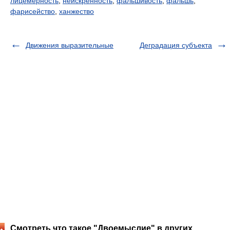
лицемерность
,
неискренность
,
фальшивость
,
фальшь
,
фарисейство
,
ханжество
Движения выразительные
Деградация субъекта
Смотреть что такое "Двоемыслие" в других