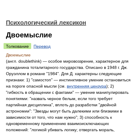
Психологический лексикон
Двоемыслие
Толкование
Перевод
Двоемыслие
(англ. doublethink) — особое мировоззрение, характерное для
гражданина тоталитарного государства. Описано в 1948 г. Дж.
Оруэллом в романе "1984". Для Д. характерны следующие
признаки: 1) "самостоп" — инстинктивное умение остановиться
на пороге опасной мысли (см.
внутренняя цензура
); 2)
"гибкость в обращении с фактами" — умение манипулировать
понятиями: "назвать черное белым, если того требует
партийная дисциплина", вплоть до разработки "двойной
астрономии": "Звезды могут быть далекими или близкими в
зависимости от того, что нам нужно"; 3) способность к
одновременному применению взаимоисключающих
положений: "логикой убивать логику; отвергать мораль,