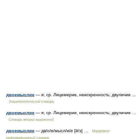
двоемыслие
— я; ср. Лицемерие, неискренность; двуличие …
Энциклопедический словарь
двоемыслие
— я; ср. Лицемерие, неискренность; двуличие …
Словарь многих выражений
двоемыслие
— дв/о/е/мысл/и/е [й/э] …
Морфемно-
орфографический словарь