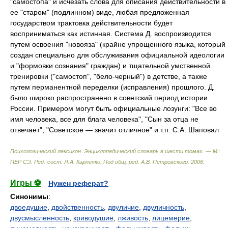
"самостопа" и исчезать слова для описания действительности в
ее "старом" (подлинном) виде, любая предложенная
государством трактовка действительности будет
восприниматься как истинная. Система Д. воспроизводится
путем освоения "новояза" (крайне упрощенного языка, который
создан специально для обслуживания официальной идеологии
и "формовки сознания" граждан) и тщательной умственной
тренировки ("самостоп", "бело-черный") в детстве, а также
путем перманентной переделки (исправления) прошлого. Д.
было широко распространено в советский период истории
России. Примером могут быть официальные лозунги: "Все во
имя человека, все для блага человека", "Сын за отца не
отвечает", "Советское — значит отличное" и т.п. С.А. Шаповал
Психологический лексикон. Энциклопедический словарь в шести томах. — М.:
ПЕР СЭ
.
Ред.-сост. Л.А. Карпенко. Под общ. ред. А.В. Петровского
.
2006
.
Игры ⚽
Нужен реферат?
Синонимы
:
двоедушие
,
двойственность
,
двуличие
,
двуличность
,
двусмысленность
,
криводушие
,
лживость
,
лицемерие
,